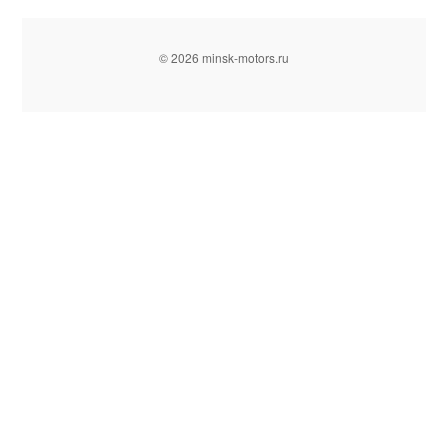
© 2026 minsk-motors.ru