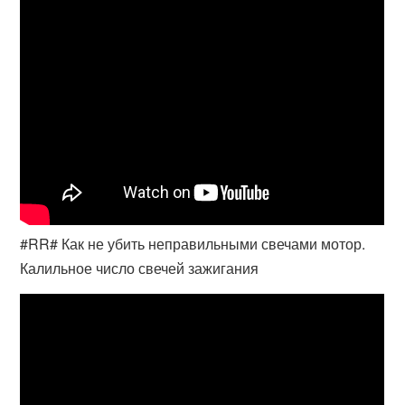
#RR# Как не убить неправильными свечами мотор.
Калильное число свечей зажигания