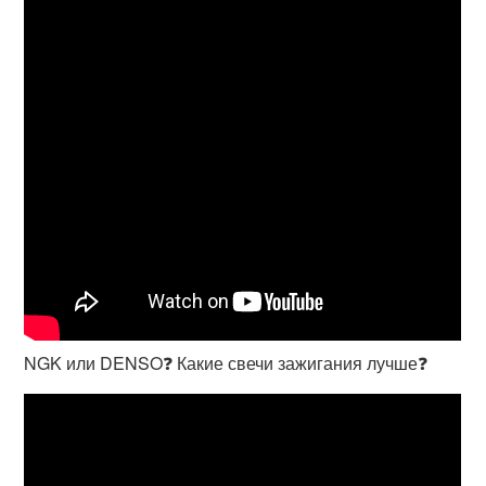
NGK или DENSO❓ Какие свечи зажигания лучше❓