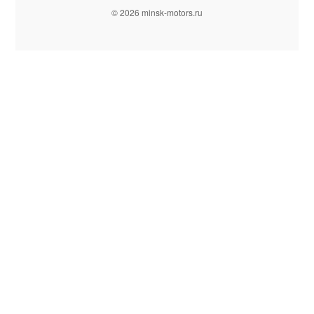
© 2026 minsk-motors.ru