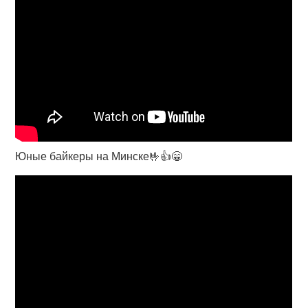
Юные байкеры на Минске🤟👍😁