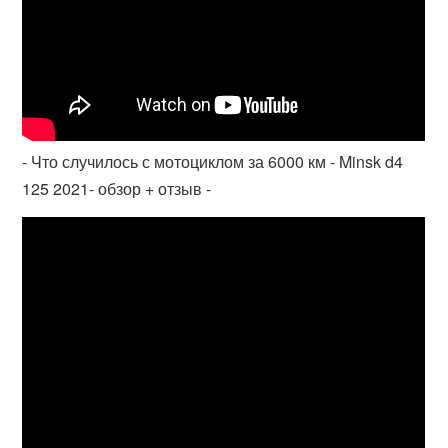
- Что случилось с мотоциклом за 6000 км - Minsk d4
125 2021- обзор + отзыв -