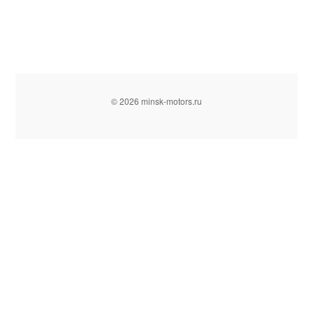
© 2026 minsk-motors.ru