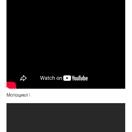
Мотоцикл \