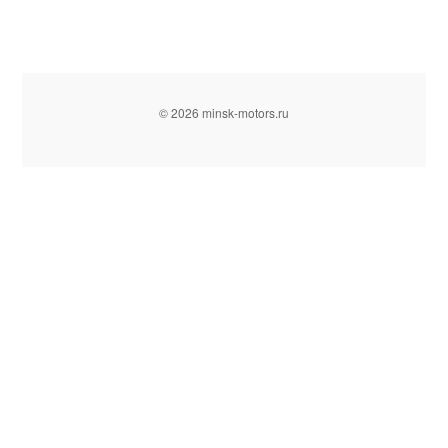
© 2026 minsk-motors.ru