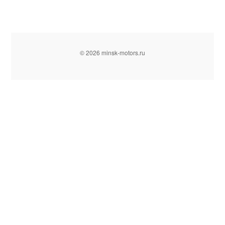
© 2026 minsk-motors.ru