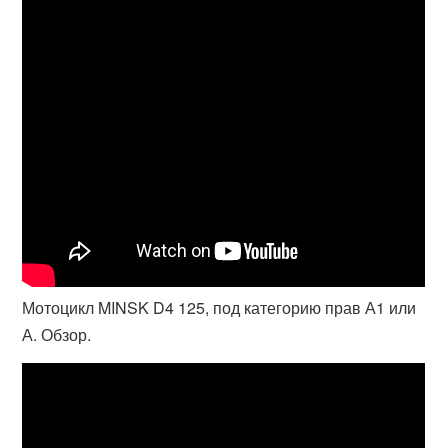
Мотоцикл MINSK D4 125, под категорию прав А1 или
А. Обзор.