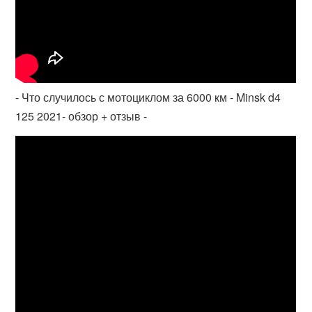
- Что случилось с мотоциклом за 6000 км - Minsk d4
125 2021- обзор + отзыв -