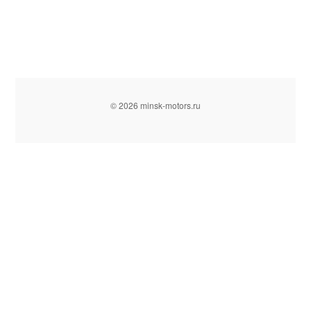
© 2026 minsk-motors.ru