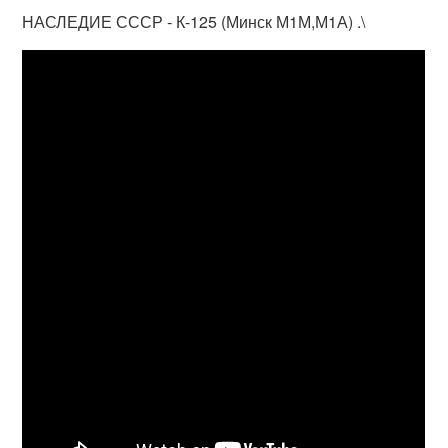
НАСЛЕДИЕ СССР - К-125 (Минск М1М,М1А) .\