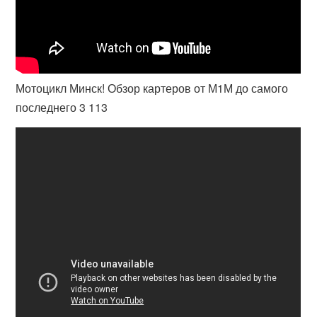
Мотоцикл Минск! Обзор картеров от М1М до самого
последнего 3 113