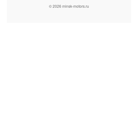
© 2026 minsk-motors.ru