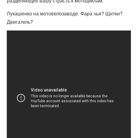
разделяющих вашу страсть к мотоциклам.
Лукашенко на мотовелозаводе: Фара чья? Щитки?
Двигатель?