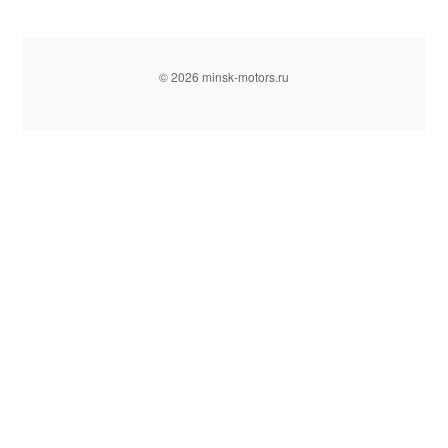
© 2026 minsk-motors.ru