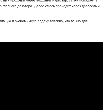
оздух проходит через воздушный фильтр, затем попадает в
з главного дозатора. Далее смесь проходит через дроссель и
ивную и экономичную подачу топлива, что важно для