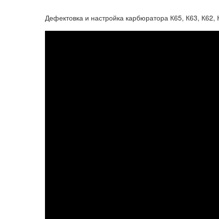
Дефектовка и настройка карбюратора К65, К63, К62, 