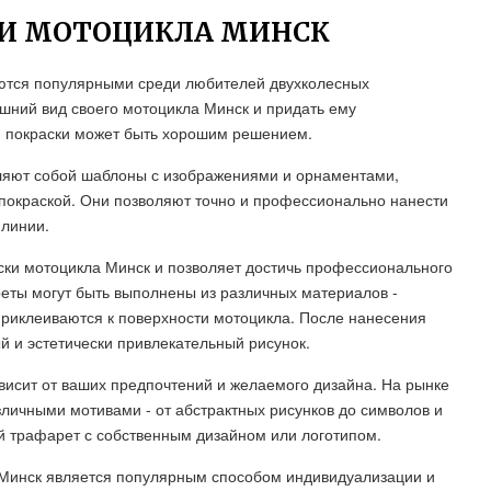
КИ МОТОЦИКЛА МИНСК
яются популярными среди любителей двухколесных
шний вид своего мотоцикла Минск и придать ему
я покраски может быть хорошим решением.
ляют собой шаблоны с изображениями и орнаментами,
 покраской. Они позволяют точно и профессионально нанести
 линии.
ки мотоцикла Минск и позволяет достичь профессионального
реты могут быть выполнены из различных материалов -
приклеиваются к поверхности мотоцикла. После нанесения
й и эстетически привлекательный рисунок.
висит от ваших предпочтений и желаемого дизайна. На рынке
личными мотивами - от абстрактных рисунков до символов и
й трафарет с собственным дизайном или логотипом.
 Минск является популярным способом индивидуализации и