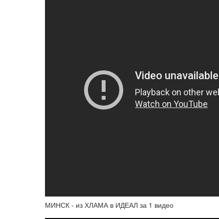
МИНСК - из ХЛАМА в ИДЕАЛ за 1 видео