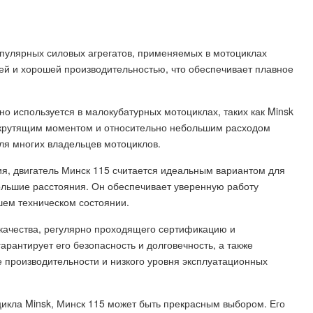
опулярных силовых агрегатов, применяемых в мотоциклах
ией и хорошей производительностью, что обеспечивает плавное
о используется в малокубатурных мотоциклах, таких как Minsk
м крутящим моментом и относительно небольшим расходом
ля многих владельцев мотоциклов.
ия, двигатель Минск 115 считается идеальным вариантом для
ольшие расстояния. Он обеспечивает уверенную работу
шем техническом состоянии.
 качества, регулярно проходящего сертификацию и
рантирует его безопасность и долговечность, а также
 производительности и низкого уровня эксплуатационных
цикла Minsk, Минск 115 может быть прекрасным выбором. Его