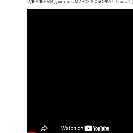
ИДЕАЛЬНЫЙ двигатель МИНСК !! СБОРКА !! Часть 1 (к