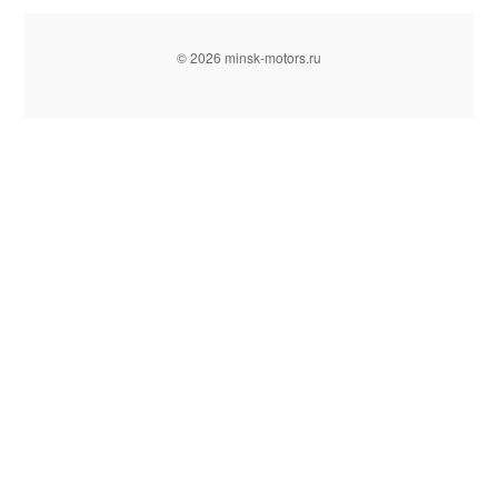
© 2026 minsk-motors.ru