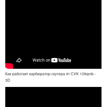
Как работает карбюратор скутера 4т CVK 139qmb -
3D