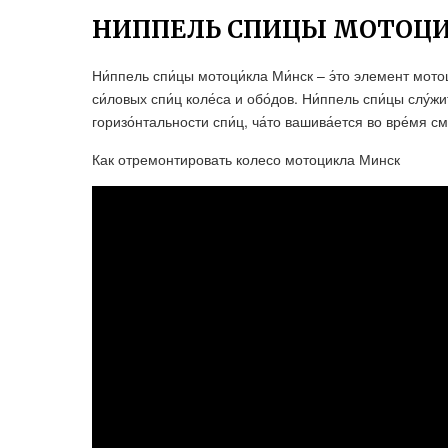
НИППЕЛЬ СПИЦЫ МОТОЦ
Ни́ппель спи́цы мотоци́кла Ми́нск – э́то элемент мотоц
си́ловых спи́ц коле́са и обо́дов. Ни́ппель спи́цы слу́
горизо́нтальности спи́ц, ча́то вашива́ется во вре́мя с
Как отремонтировать колесо мотоцикла Минск