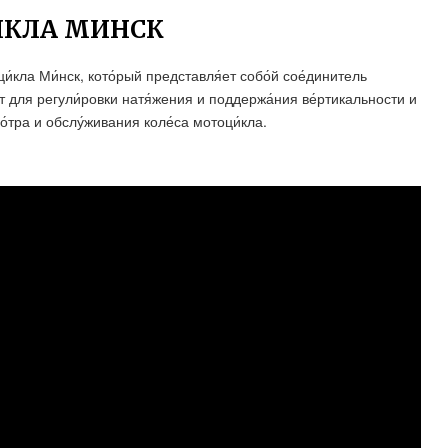
ИКЛА МИНСК
и́кла Ми́нск, кото́рый представля́ет собо́й сое́динитель
жит для регули́ровки натя́жения и поддержа́ния ве́ртикальности и
мо́тра и обслу́живания коле́са мотоци́кла.