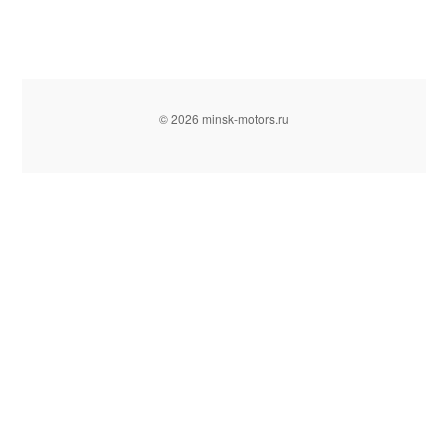
© 2026 minsk-motors.ru