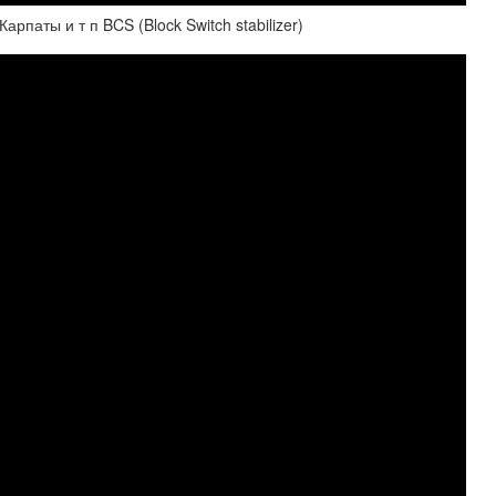
рпаты и т п BCS (Block Switch stabilizer)