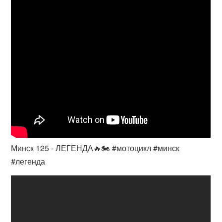
Минск 125 - ЛЕГЕНДА🔥🏍️ #мотоцикл #минск
#легенда