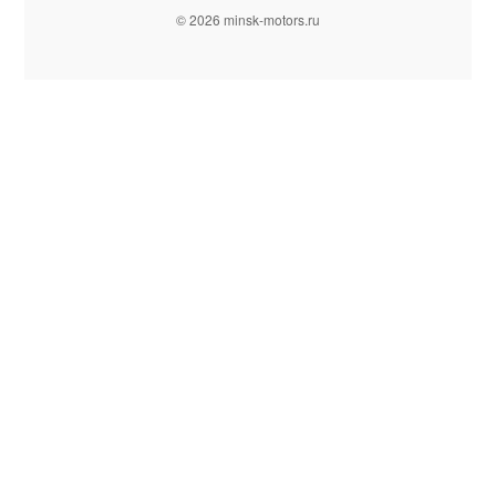
© 2026 minsk-motors.ru