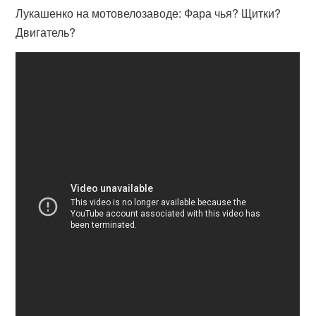
Лукашенко на мотовелозаводе: Фара чья? Щитки?
Двигатель?