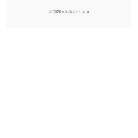
© 2026 minsk-motors.ru