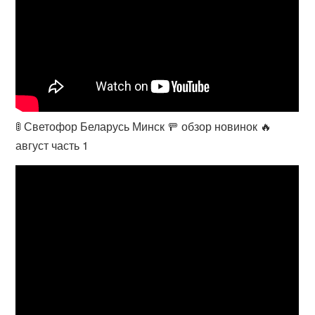
🚦 Светофор Беларусь Минск 🚥 обзор новинок 🔥
август часть 1