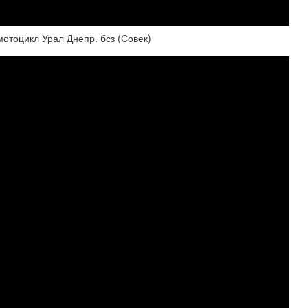
мотоцикл Урал Днепр. бсз (Совек)